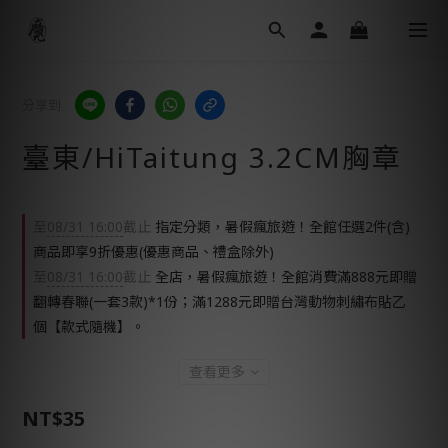
分享到
臺東/HiTaitung 3.2CM胸章
至
08/31 16:00
截止
指定分類，暑假瘋旅遊！全館任選2件(含)
商品即享9折優惠(優惠商品、禮盒除外)
至
08/31 16:00
截止
全店，暑假瘋旅遊！全館消費滿888元即贈
翻轉春聯(一套3款)*1份；滿1288元即贈台灣動物刺繡布貼乙
個【款式隨機】。
查看更多
NT$35