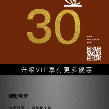
cm
• 尺寸：直徑3.2
• 印工：霧面多色印刷
了解更多
轉動魔翻
大量採購
•
客製化文字