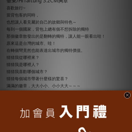
/HiTaitung 3.2CM
臺
東
胸章
~
喜歡旅行
當背包客的同時，
也想讓人看見屬於自己的故鄉與特色～
每到一個國家，背包上總有個不想拆除的獨特
那個徽章散發出的是翻轉的獨特，讓人能一眼看出哇！
原來這是台灣的城市、哇！
在轉個彎竟然也能表達出城市的獨特價值。
猜猜我從哪裡來？
猜猜我是哪裡人？
猜猜我喜歡哪個城市？
猜猜每個城市帶著什麼樣的驚喜？
滿滿的徽章，大大小小、小小大大～～～
22
全台灣
個城市，到底存在著什麼樣的驚喜！你看懂了嗎？
............................................................
【商品組合、產地、材質】
•
商品組合：臺東
/Hi Taitung 3.2CM
胸章
• 產地：台灣
• 材質：塑膠、金屬