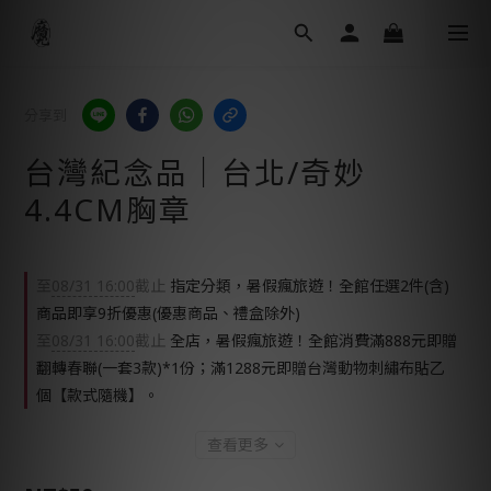
分享到
台灣紀念品│台北/奇妙
4.4CM胸章
至
08/31 16:00
截止
指定分類，暑假瘋旅遊！全館任選2件(含)
商品即享9折優惠(優惠商品、禮盒除外)
至
08/31 16:00
截止
全店，暑假瘋旅遊！全館消費滿888元即贈
翻轉春聯(一套3款)*1份；滿1288元即贈台灣動物刺繡布貼乙
個【款式隨機】。
查看更多