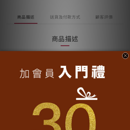
商品描述
送貨及付款方式
顧客評價
商品描述
/
台北
奇妙 4.4CM胸章
台北舊名大加蚋，清治時期至日治初期的一個行政區劃，因幅員
Ketagalan
遼闊，平埔族凱達格蘭人以加蚋魚
為名；原來多屬於沼
澤叢莽之地，凱達格蘭族在此多以漁獵為生，清帝康熙年間，泉
州人獲得官方的墾照，開始對土地開墾繁殖，直到清帝道光年
間，行政區以區分至一府二鹿三艋舺，而北台灣的官商富甲集中
1878
於此，
年台北開始築城，
也是歷史上最後一座依風水建造的
日治時期更加此地推上台灣政治省府的地位。
城池，直到
雖然台灣北部的開發晚於中南部，百餘年前此地還是沼澤遍布各
地，但憑藉著超強的機動力與超大的包容力，台北已成為繼台南
與台中後，最後一個首都所在地，更是政治、經濟、文化發展的
領頭羊，並為台灣第一大都會區。
在這個領頭羊的帶領下，台北逐漸成為一個奇妙的城市，城市在