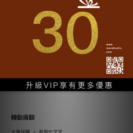
cm
• 尺寸：直徑3.2
• 印工：霧面多色印刷
了解更多
轉動魔翻
大量採購
•
客製化文字