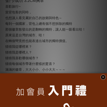
/
金門
成功 3.2CM胸章
~
喜歡旅行
當背包客的同時，
也想讓人看見屬於自己的故鄉與特色～
每到一個國家，背包上總有個不想拆除的獨特
那個徽章散發出的是翻轉的獨特，讓人能一眼看出哇！
原來這是台灣的城市、哇！
在轉個彎竟然也能表達出城市的獨特價值。
猜猜我從哪裡來？
猜猜我是哪裡人？
猜猜我喜歡哪個城市？
猜猜每個城市帶著什麼樣的驚喜？
滿滿的徽章，大大小小、小小大大～～～
22
全台灣
個城市，到底存在著什麼樣的驚喜！你看懂了嗎？
............................................................
【商品組合、產地、材質】
/
•
商品組合：金門
成功 3.2CM胸章
• 產地：台灣
• 材質：塑膠、金屬