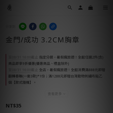
分享到
金門/成功 3.2CM胸章
至
08/31 16:00
截止
指定分類，暑假瘋旅遊！全館任選2件(含)
商品即享9折優惠(優惠商品、禮盒除外)
至
08/31 16:00
截止
全店，暑假瘋旅遊！全館消費滿888元即贈
翻轉春聯(一套3款)*1份；滿1288元即贈台灣動物刺繡布貼乙
個【款式隨機】。
查看更多
NT$35