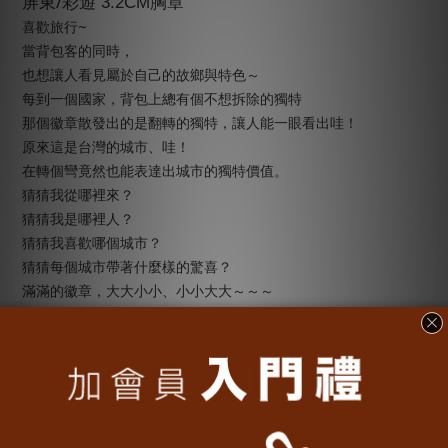
/
屏東
彩遊 3.2CM胸章
~
喜歡旅行
當背包客的同時，
也想讓人看見屬於自己的故鄉與特色～
每到一個國家，背包上總有個不想拆除的獨特
那個徽章散發出的是翻轉的獨特，讓人能一眼看出哇！
原來這是台灣的城市、哇！
在轉個彎竟然也能表達出城市的獨特價值。
猜猜我從哪裡來？
猜猜我是哪裡人？
猜猜我喜歡哪個城市？
猜猜每個城市帶著什麼樣的驚喜？
滿滿的徽章，大大小小、小小大大～～～
22
全台灣
個城市，到底存在著什麼樣的驚喜！你看懂了嗎？
............................................................
【商品組合、產地、材質】
/
•
商品組合：屏東
彩遊 3.2CM胸章
• 產地：台灣
• 材質：塑膠、金屬