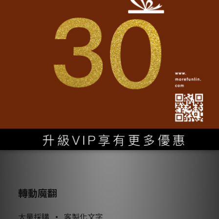
cm
• 尺寸：直徑3.2
• 印工：霧面多色印刷
了解更多
轉動魔翻
大量採購
•
客製化文字