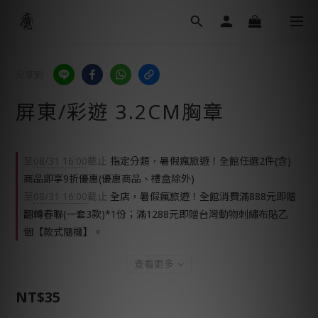
分享到
屏東/彩遊 3.2CM胸章
至
08/31 16:00
截止
指定分類，暑假瘋旅遊！全館任選2件(含)
商品即享9折優惠(優惠商品、禮盒除外)
至
08/31 16:00
截止
全店，暑假瘋旅遊！全館消費滿888元即贈
翻轉春聯(一套3款)*1份；滿1288元即贈台灣動物刺繡布貼乙
個【款式隨機】。
查看更多
NT$35