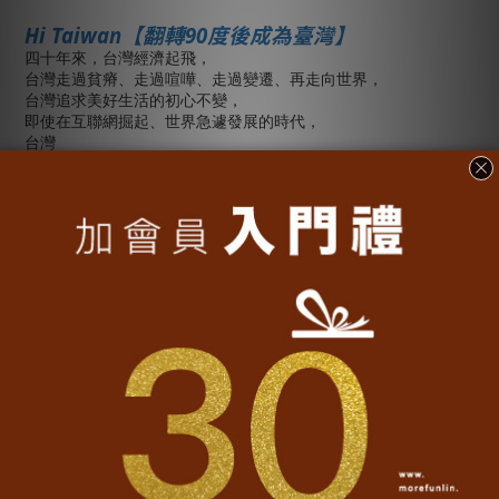
Hi Taiwan
【翻轉
90
度後成為臺灣】
四十年來，台灣經濟起飛，
台灣走過貧瘠、走過喧嘩、走過變遷、再走向世界，
台灣追求美好生活的初心不變，
掘起、
發展
即使在互聯網
世界急遽
的時代，
台灣
勇敢的走出一條與世界不同的道路，
努力持續向上，
Hi Taiwan
大聲驕傲的向世界說
。
............................................................
【產地及材質】
• 產地：台灣
100%
全精梳棉
• 材質：
• 版型：大眾版，男女適穿
•印工：網版一色印刷
點擊
延長衣物壽命的保養方法
了解更多