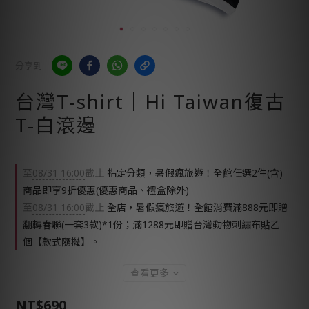
分享到
台灣T-shirt│Hi Taiwan復古
T-白滾邊
至
08/31 16:00
截止
指定分類，暑假瘋旅遊！全館任選2件(含)
商品即享9折優惠(優惠商品、禮盒除外)
至
08/31 16:00
截止
全店，暑假瘋旅遊！全館消費滿888元即贈
翻轉春聯(一套3款)*1份；滿1288元即贈台灣動物刺繡布貼乙
個【款式隨機】。
查看更多
NT$690