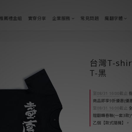
推薦禮盒組
實穿分享
企業服務
常見問題
魔翻字體
台灣T-shi
T-黑
至
08/31 16:00
截止
指
商品即享9折優惠(優
至
08/31 16:00
截止
全
贈翻轉春聯(一套3款)
乙個【款式隨機】。