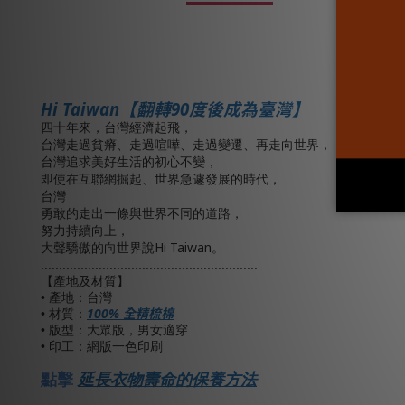
Hi Taiwan
【翻轉
90
度後成為臺灣】
四十年來，台灣經濟起飛，
台灣走過貧瘠、走過喧嘩、走過變遷、再走向世界，
台灣追求美好生活的初心不變，
掘起、
發展
即使在互聯網
世界急遽
的時代，
台灣
勇敢的走出一條與世界不同的道路，
努力持續向上，
Hi Taiwan
大聲驕傲的向世界說
。
............................................................
【產地及材質】
• 產地：台灣
100%
全精梳棉
• 材質：
• 版型：大眾版，男女適穿
• 印工：網版一色印刷
點擊
延長衣物壽命的保養方法