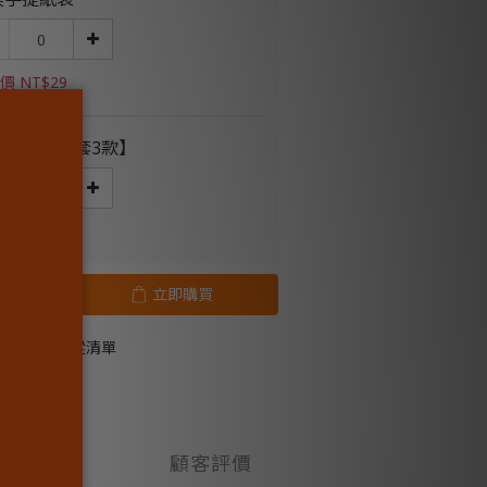
價 NT$29
轉春聯【一套3款】
價 NT$150
立即購買
加入追蹤清單
顧客評價