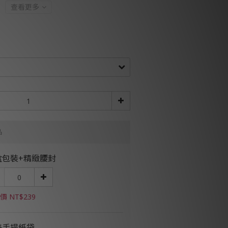
查看更多
品
盒包裝+精緻腰封
價 NT$239
美手提紙袋