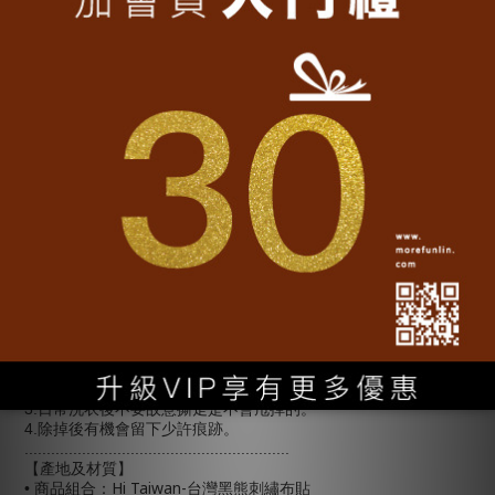
#
台灣特有種刺繡布貼
#
貼上你關注的生態議題
............................................................
#
熨燙方法：
(
150
160
)
1.
準備高溫熨斗
攝氏約
度到
度
和一塊墊布。
10-15
2.
熨斗先切換設定為無蒸氣，熨上
秒。
(
)
3.
把我們的燙繡貼產品放在您喜愛的單品上面
膠面向下
。
6
4.
用熨斗用力熨壓
秒，直至我們的燙繡貼產品固定在單品上面。
2
5.6
秒是適用於棉質的時間，如果單品材質較厚，請多加壓
秒換
更牢固。
-
#
熨燙注意事項：
※不能用於凹凸不平的表面。
※墊布可使用棉製品或亞麻製品。
※請確實調整熨斗溫度，以免受熱不足燙貼不夠牢。
-
#
除掉方法：
1.
將熨貼地方用清水洗濕後。
2.
由角位輕輕慢慢撕出就可以。
3.
日常洗衣後不要故意撕走是不會甩掉的。
4.
除掉後有機會留下少許痕跡。
............................................................
【產地及材質】
Hi Taiwan-
• 商品組合：
台灣黑熊刺繡布貼