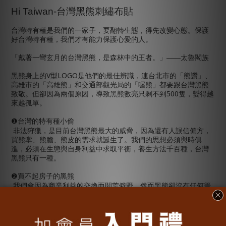
Hi Taiwan-
台灣黑熊刺繡布貼
台灣特有種是我們的一家子，要翻轉生態，得先改變心態。保護
好台灣特有種，我們才有能力保護心愛的人。
「戴著一彎玄月的台灣黑熊，是森林中的王者。」——太魯閣族
V
LOGO
黑熊身上的
型
是他們的最佳辨識，連台北市的「熊讚」、
高雄市的「高雄熊」和交通部觀光局的「喔熊」都要跟台灣黑熊
500
致敬。但卻因為兩個原因，導致黑熊數亮只剩不到
隻，變得越
來越孤單。
台灣的特有種小偷
❶
非法狩獵，是目前台灣黑熊最大的威脅，因為還有人誤信偏方，
買熊掌、熊膽、熊皮的需求就誕生了。我們的思想必須與時俱
進，必須在生態與自身利益中求取平衡，養生方法千百種，台灣
黑熊只有一種。
買不起房子的黑熊
❷
我們會因為商業利益的交換而開荒僻野，然而黑熊卻沒有任何籌
碼，與人類交換牠的未來。因為道路開發、棲息地破壞，讓黑熊
少了避風港，黑熊寶寶漸漸減少，繁衍不易加上環境的干擾讓牠
們更加稀有。我們可以做的，就是比以往關注更多生態議題，並
做出對我們的島最好的選擇。