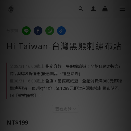
分享到
Hi Taiwan-台灣黑熊刺繡布貼
至
08/31 16:00
截止
指定分類，暑假瘋旅遊！全館任選2件(含)
商品即享9折優惠(優惠商品、禮盒除外)
至
08/31 16:00
截止
全店，暑假瘋旅遊！全館消費滿888元即贈
翻轉春聯(一套3款)*1份；滿1288元即贈台灣動物刺繡布貼乙
個【款式隨機】。
查看更多
NT$199