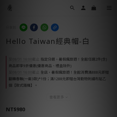
分享到
Hello Taiwan經典帽-白
至
08/31 16:00
截止
指定分類，暑假瘋旅遊！全館任選2件(含)
商品即享9折優惠(優惠商品、禮盒除外)
至
08/31 16:00
截止
全店，暑假瘋旅遊！全館消費滿888元即贈
翻轉春聯(一套3款)*1份；滿1288元即贈台灣動物刺繡布貼乙
個【款式隨機】。
查看更多
NT$980