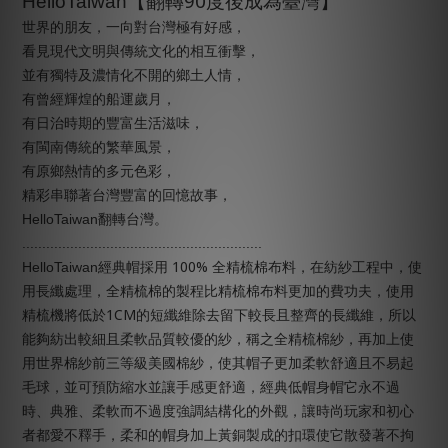
90
HelloTaiwan
【翻轉
度後成為臺灣】
世界的朋友，一向對台灣極有好感，
看見現代文明與傳統文化的相互衝擊，
並有獨特及濃情化不開的鄉土人情，
有曾經輝煌的船運歲月，
有日治時期的豐富生活滋味，
有閩南傳統的繁華風景，
有原鄉熱情的多元色彩，
精彩串聯著台灣豐富的回憶故事，
HelloTaiwan
翻轉台灣。
............................................................
100%
HelloTaiwan
經典帽採用
全精梳棉布料，在紡紗工程中，使
用長纖處理，全精梳棉的製程比精梳棉布料更加的費功夫，使用
1CM
精梳機將低於
的短纖維除去留下較長且整齊的長纖維，所以
能夠紡出較細且柔軟品質較優的紗，稱之全精梳棉紗，再加上使
用世界棉紗前三等級美國棉紗，使其帽子更加柔軟舒適且不易起
毛球，並可預防縮水並讓手感更舒適，經典低帽身帽它永不過
時、典雅、柔軟而不過度強調結構化的外觀，讓時尚玩家和初心
者都愛不釋手，柔和的帽身加上黃銅製成的扣環使它散發著不拘