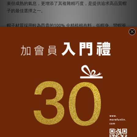
束但成熟的氣息，更增添了其複雜精巧度，是提供追求高品質帽
子的最佳選擇之一。
100%
帽子材質採用較為昂貴的
全精梳棉布料，低帽身、彎帽簷、
HelloTaiwan
古著風、成對的上下帽簷，並加上精緻
圖形刺繡，讓
您經過一整天的戴著活動、汗水浸濕，也能徹底讓頭部放鬆、柔
軟透氣、頂級親膚。
【產地及材質】
• 產地：台灣
100% Cotton
• 材質：
F
• 版型：
【注意事項及洗滌方式】
• 請勿使用柔軟精浸泡、漂白劑、螢光增白劑及帽子柔軟劑，以免
破壞帽子布料。
• 不可水洗，以免帽子染色；請弱速輕脫水，不可烘乾，以免帽子
縮水。
• 不可熨燙、不可乾洗以免破壞帽子布料。