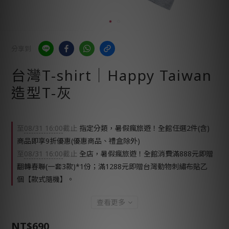
分享到
台灣T-shirt│Happy Taiwan
造型T-灰
至
08/31 16:00
截止
指定分類，暑假瘋旅遊！全館任選2件(含)
商品即享9折優惠(優惠商品、禮盒除外)
至
08/31 16:00
截止
全店，暑假瘋旅遊！全館消費滿888元即贈
翻轉春聯(一套3款)*1份；滿1288元即贈台灣動物刺繡布貼乙
個【款式隨機】。
查看更多
NT$690