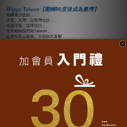
90
Happy Taiwan
【翻轉
度後成為臺灣】
福爾摩沙也好，
窩灣
大員、大灣、台
也好，
或是埋冤、琉球也行，
Taiwan
世界都稱我們為
，
這裡有高山峻嶺、大樹林木蒼鬱，
它是我們祖祖輩輩留下來的家園，
我們也幸福的生活在其中，
HappyTaiwan
翻轉臺灣。
............................................................
【產地及材質】
• 產地：台灣
100%
全精梳棉
• 材質：
• 版型：大眾版，男女適穿
• 印工：發泡一色印刷
點擊
延長衣物壽命的保養方法
了解更多