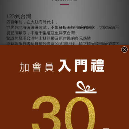
123
到台灣
四百年前，在大航海時代中，
世界各地海盜躍躍欲試，不斷征服海權強盛的國家，大家紛紛不
畏驚濤駭浪，不遠千里遠渡重洋來台灣，
驚訝的發現台灣的山林蓊鬱及原住民的多元熱情，
憑藉著旅行者福爾摩沙豐富的見聞紀錄，留下時光流轉而保留下
來的台灣精彩史料，
人們傳唱的順口溜，
123
到台灣，台灣有個阿里山，
讓我們珍惜這塊土地幸福的這一刻。
............................................................
【產地及材質】
• 產地：台灣
100%
全精梳棉
• 材質：
• 版型：大眾版，男女適穿
•印工：網版一色印刷
點擊
延長衣物壽命的保養方法
了解更多