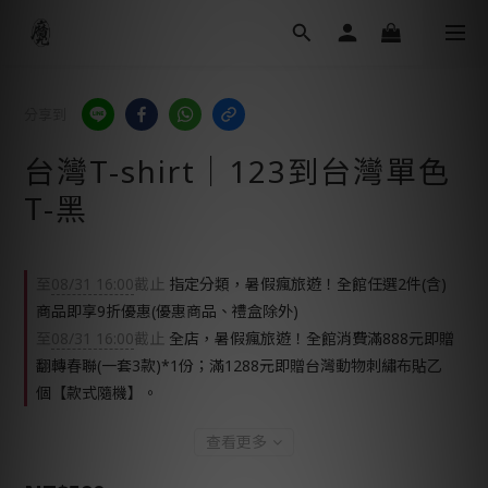
分享到
台灣T-shirt│123到台灣單色
T-黑
至
08/31 16:00
截止
指定分類，暑假瘋旅遊！全館任選2件(含)
商品即享9折優惠(優惠商品、禮盒除外)
至
08/31 16:00
截止
全店，暑假瘋旅遊！全館消費滿888元即贈
翻轉春聯(一套3款)*1份；滿1288元即贈台灣動物刺繡布貼乙
個【款式隨機】。
查看更多