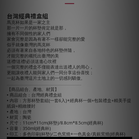
台灣經典禮盒組
馬克杯如果是一家之主
那一片一片的杯墊肯定就是那，
擁有不同個性的家人們
家會完整是因為有著不一樣卻能完整的愛
似乎就像臺灣的馬克杯
必須有著來自各地特色的杯墊伴隨，
才能完整的襯托出臺灣的美
!
!
送禮
送禮
必須送進心坎裡
一個完整的禮盒不僅能表達出送禮人的用心，
更能讓收禮人能與家人們一同分享這份喜悅；
一起為臺灣這片土地上的一切感到驕傲。
............................................................
【商品組合、產地、材質】
•
商品組合：台灣經典禮盒組
(
6
)+
• 內容
：方形杯墊套組
一套
入
經典杯一個
+
包裝禮盒
+
精美手提
紙袋
+
精緻腰封
• 產地：台灣
• 材質：陶瓷
11cm*11cm(
)/8.8cm*8.5cm(
)
• 尺寸：
杯墊
經典杯
350ml(
)
• 容量：
經典杯
(
)/二
+
/
(
)
• 印工：多色印刷
杯墊
色窯燒
一色真金
真銀窯燒
經典杯