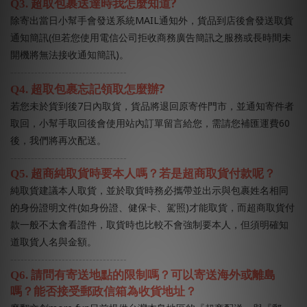
?
Q3.
超取包裹送達時我怎麼知道
MAIL
除寄出當日小幫手會發送系統
通知外，貨品到店後會發送取貨
(
通知簡訊
但若您使用電信公司拒收商務廣告簡訊之服務或長時間未
)
開機將無法接收通知簡訊
。
----------------------------------
?
Q4.
超取包裹忘記領取怎麼辦
7
若您未於貨到後
日內取貨，貨品將退回原寄件門市，並通知寄件者
60
取回，小幫手取回後會使用站內訂單留言給您，需請您補匯運費
後，我們將再次配送。
----------------------------------
Q5.
超商純取貨時要本人嗎？若是超商取貨付款呢？
純取貨建議本人取貨，並於取貨時務必攜帶並出示與包裹姓名相同
(
)
的身份證明文件
如身份證、健保卡、駕照
才能取貨，而超商取貨付
款一般不太會看證件，取貨時也比較不會強制要本人，但須明確知
道取貨人名與金額。
----------------------------------
Q6.
請問有寄送地點的限制嗎？可以寄送海外或離島
嗎？能否接受郵政信箱為收貨地址？