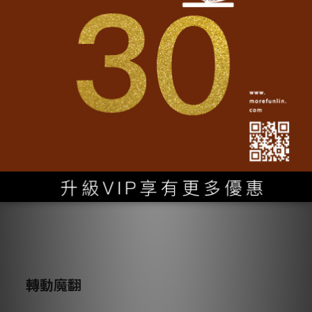
TWD 900
2.
日本、韓國
、
新加坡、馬來西亞地區國際宅配費用
元起
（視材積而定）。
TWD 550
3.
中國
、泰國、越南
地區國際宅配費用
元起（視材積而
定）。
TWD 1500
4.美國
、
加拿大
地區國際宅配費用
元起（視材積而定）。
TWD 1400
5.澳大利亞
地區國際宅配費用
元起（視材積而定）。
TWD 1200
6.英國
地區國際宅配費用
元起（視材積而定）。
回常見問題
轉動魔翻