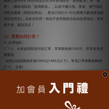
more fun
魔翻文創
目前提供台灣本島地區的『超商配送』與『郵
寄』，離島地區的『超商配送』，以及中國大陸、香港、澳門地區
3-10
(
的配送服務（限部份商品），配送日預計
天
實際天數視當地配
)
送狀況而定
，請多加利用！惟恕不接受郵政信箱為收貨地址，若造
成不便，敬請見諒！
----------------------------------
Q7.
運費如何計算？
※ 台灣地區：
1500
1. 7-11
、全家超商取貨付款訂單，單筆購物滿
元，即享有免運
費優惠。
1500
(1499
)
80元
純商品金額購物未滿
元
元以下
，單筆訂單將酌收
(7-11
)
、全家
物流費。
Line Pay
ATM
2.
信用卡、信用卡分期、
或
轉帳之郵寄訂單，單筆購物
1500
1500
(1499
滿
元，即享有免運費優惠。純商品金額購物未滿
元
)
80
元以下
，單筆訂單將酌收
元物流費。
※ 海外地區：
TWD 250
1.
香港、澳門地區國際宅配費用
元起（視材積而定）。