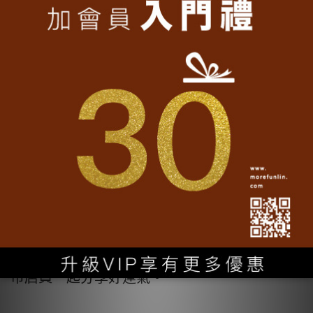
聖母」文字翻轉成為「大甲香慢」，象徵媽祖
庇佑恩澤廣被。信徒可於大甲鎮瀾宮媽祖文化
廳藝品部或宮廟前順天路愛心文化市集購買，
每張售價100元。
各大電信業者也因應遶境活動，為信徒們
提供服務。像是台灣大哥大在路線上的28家門
市準備免費瓶裝水、扇子及協助充電，民眾消
費滿千元，就抽籤送7-ELEVEN禮券或料理鍋；
台灣之星沿途門市都有奉茶款代，免費為信徒
清潔手機、充電，於指定門市申辦資費再送發
財金；亞太電信指定門市則是發送幸福大蒲扇
與如意香灰杯，更開賣智慧佛珠，讓信徒與門
市店員一起分享好運氣。