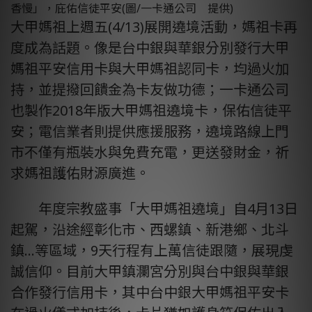
香慢」，庇佑信徒平安(圖/一卡通公司 提供)
大甲媽祖上週五(4/13)展開遶境活動，媽祖卡再
度成為話題。像是台中銀與華銀分別發行大甲
媽祖平安信用卡與大甲媽祖認同卡，均過火加
持，並提撥回饋金為卡友做功德；一卡通公司
也製作2018年版大甲媽祖遶境卡，保佑信徒平
安；電信業者則提供應援服務，遶境路線上門
市不僅有瓶裝水與免費充電，更送發財金，祈
求媽祖護佑財源廣進。
年度宗教盛事「大甲媽祖遶境」自4月13日
起駕，沿途經彰化市、西螺鎮、新港鄉、北斗
鎮…等區域，9天行程有上萬信徒跟隨，展現虔
誠信仰。目前大甲鎮瀾宮分別與台中銀與華銀
合作發行信用卡，其中台中銀大甲媽祖平安卡