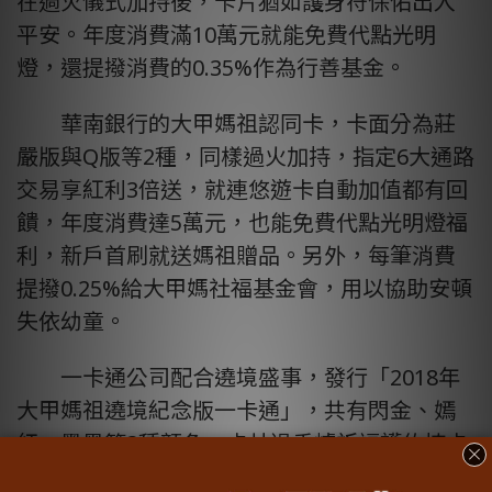
在過火儀式加持後，卡片猶如護身符保佑出入
平安。年度消費滿10萬元就能免費代點光明
燈，還提撥消費的0.35%作為行善基金。
華南銀行的大甲媽祖認同卡，卡面分為莊
嚴版與Q版等2種，同樣過火加持，指定6大通路
交易享紅利3倍送，就連悠遊卡自動加值都有回
饋，年度消費達5萬元，也能免費代點光明燈福
利，新戶首刷就送媽祖贈品。另外，每筆消費
提撥0.25%給大甲媽社福基金會，用以協助安頓
失依幼童。
一卡通公司配合遶境盛事，發行「2018年
大甲媽祖遶境紀念版一卡通」，共有閃金、嫣
紅、墨黑等3種顏色，卡片過香爐祈福護佑持卡
人。卡面由知名設計師林國慶設計，將「天上