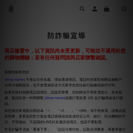
防詐騙宣導
商店建置中，以下資訊尚未受更新，可能並不適用於您
的購物體驗；若有任何疑問請與店家聯繫確認。
親愛的顧客您好
{shop name}
不會以任何名義、理由透過簡訊、電話向您索取相關金融帳戶、
信用卡相關資訊，也不會透過前述方式要求您前往銀行臨櫃或操作ATM。
如果您接到相關電話或簡訊，請提高警覺，切勿輕信不明來電指示，若有疑
慮，敬請於第一時間聯繫
{shop name}
或撥打警政署 165 反詐騙專線進行確
認。
當您接到來電顯示開頭為「+」、「+2」、」「+886」等不明來電，請務必提
高警覺，更要提防對方竄改電話號碼或假裝成特定公司、銀行、司法機關的手
法。不明連結、不認識的LINE好友邀請或簡訊，也請不要點選。
常見詐騙手法如「重複下單」、「誤設分期付款」以取信消費者，再要求進行