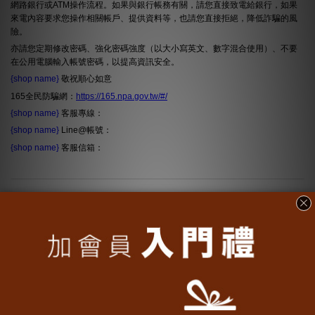
網路銀行或ATM操作流程。如果與銀行帳務有關，請您直接致電給銀行，如果
來電內容要求您操作相關帳戶、提供資料等，也請您直接拒絕，降低詐騙的風
險。
亦請您定期修改密碼、強化密碼強度（以大小寫英文、數字混合使用）、不要
在公用電腦輸入帳號密碼，以提高資訊安全。
{shop name}
敬祝順心如意
165全民防騙網：
https://165.npa.gov.tw/#/
{shop name}
客服專線：
{shop name}
Line@帳號：
{shop name}
客服信箱：
轉動魔翻
大量採購
•
客製化文字