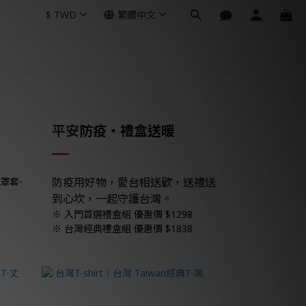
$
TWD
繁體中文
平安
防疫
・禮盒送暖
口罩套-
防疫用好物，愛台相送歡，送禮送
到心坎，一起守護台灣。
※ 入門首選禮盒組 優惠價 $1298
※ 台灣經典禮盒組 優惠價 $1838