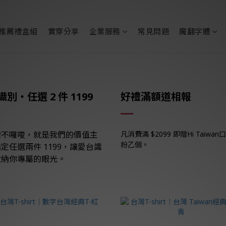
推薦禮盒組
實穿分享
企業服務
常見問題
魔翻字體
別・任選 2 件 1199
好禮滿額道相報
灣不囉唆，就是我們的價值主
凡消費滿 $2099 即贈Hi Taiwan
粉乙個。
定任選兩件 1199，讓愛台識
收納你專屬的眼光。