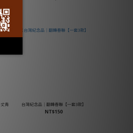
-丈青
台灣紀念品│翻轉春聯【一套3款】
NT$150