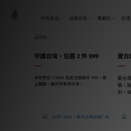
所有商品
品牌故事
魔翻誌
送禮
守護台灣・任選 2 件 999
愛台識
多款男女 T-Shirt 指定任選兩件 999，穿
愛台
上魔翻，讓世界看見台灣。
張，指
別，