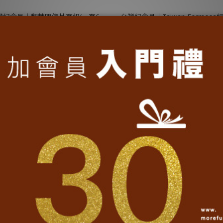
灣紀念品│翻轉明信片套組(一套6
台灣紀念品│Taiwan Formosa
入)
NT$690
NT$360
-shirt│Taiwan Formosa小籠包
台灣鴨舌帽│Hi Taiwan經典帽
T-丈青
NT$1,280