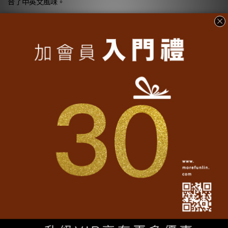
合了中英文風味。
好禮滿額道相報
凡消費滿 $1999 即贈
Hi Taiwan口罩套-粉
乙個
。
轉動魔翻
大量採購
•
客製化文字
認識我們
•
加入魔翻
聯名專區
•
實穿分享