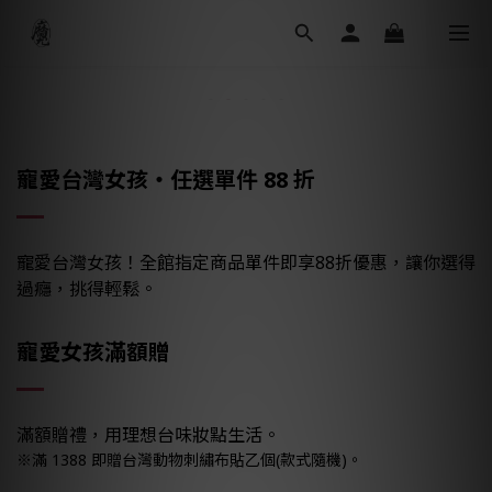
寵愛台灣女孩・任選單件 88 折
寵愛台灣女孩！全館指定商品單件即享88折優惠，讓你選得
過癮，挑得輕鬆。
寵愛女孩
滿額贈
滿額贈禮，用理想台味妝點生活。
※滿 1388 即贈台灣動物刺繡布貼乙個(款式隨機)。